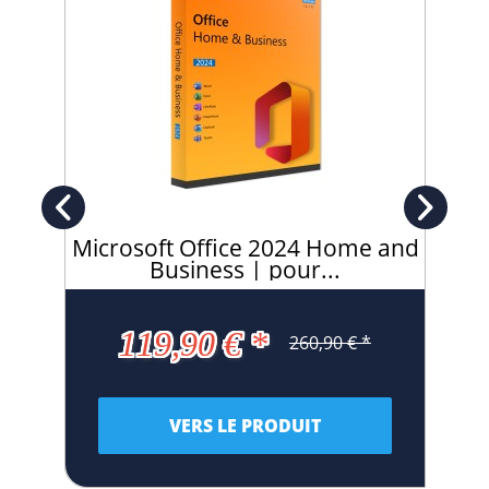
Bi
Microsoft Office 2024 Home and
Business | pour...
119,90 € *
260,90 € *