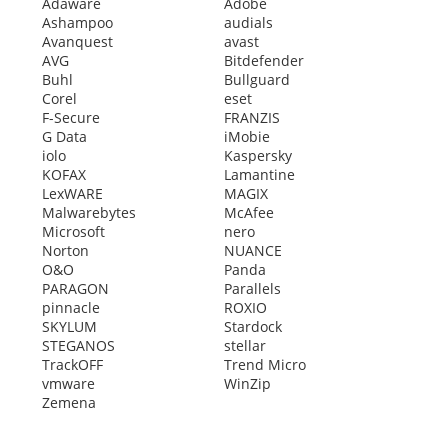
Adaware
Adobe
Ashampoo
audials
Avanquest
avast
AVG
Bitdefender
Buhl
Bullguard
Corel
eset
F-Secure
FRANZIS
G Data
iMobie
iolo
Kaspersky
KOFAX
Lamantine
LexWARE
MAGIX
Malwarebytes
McAfee
Microsoft
nero
Norton
NUANCE
O&O
Panda
PARAGON
Parallels
pinnacle
ROXIO
SKYLUM
Stardock
STEGANOS
stellar
TrackOFF
Trend Micro
vmware
WinZip
Zemena