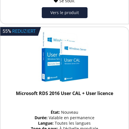
Se souv.
Vers le produit
55%
REDUZIERT
Microsoft RDS 2016 User CAL + User licence
État:
Nouveau
Durée:
Valable en permanence
Langue:
Toutes les langues
Zone de pays:
À l'échelle mondiale