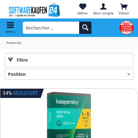
Mémo
Mon compte
Panier
Menu
Kaspersky
Filtre
34%
REDUZIERT