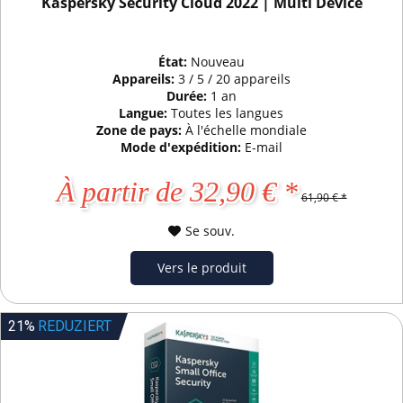
Kaspersky Security Cloud 2022 | Multi Device
État:
Nouveau
Appareils:
3 / 5 / 20 appareils
Durée:
1 an
Langue:
Toutes les langues
Zone de pays:
À l'échelle mondiale
Mode d'expédition:
E-mail
À partir de 32,90 € *
61,90 € *
Se souv.
Vers le produit
21%
REDUZIERT