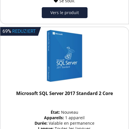
Se souv.
Vers le produit
69%
REDUZIERT
Microsoft SQL Server 2017 Standard 2 Core
État:
Nouveau
Appareils:
1 appareil
Durée:
Valable en permanence
Langue:
Toutes les langues