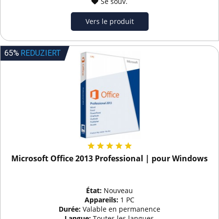
Se souv.
Vers le produit
65%
REDUZIERT
Microsoft Office 2013 Professional | pour Windows
État:
Nouveau
Appareils:
1 PC
Durée:
Valable en permanence
Langue:
Toutes les langues