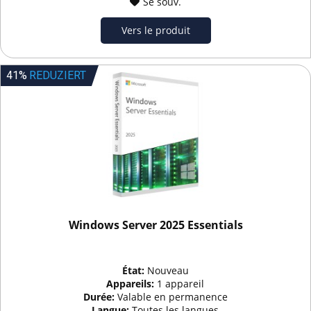
Se souv.
Vers le produit
41%
REDUZIERT
Windows Server 2025 Essentials
État:
Nouveau
Appareils:
1 appareil
Durée:
Valable en permanence
Langue:
Toutes les langues