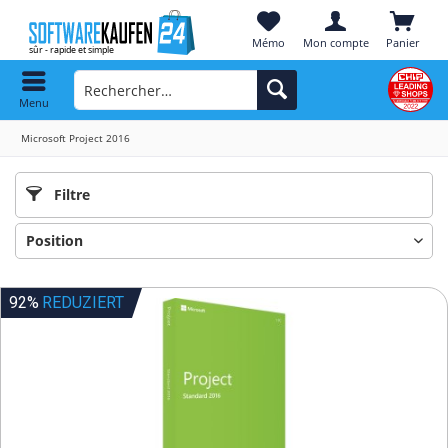
Mémo
Mon compte
Panier
Menu
Microsoft Project 2016
Filtre
92%
REDUZIERT