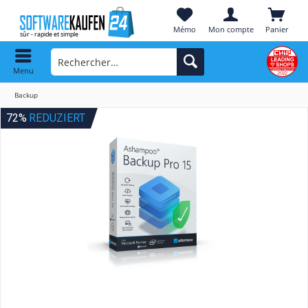
Mémo
Mon compte
Panier
Menu
Backup
72%
REDUZIERT