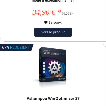
Mode d'expédition:
E-mail
34,90 € *
79,99 € *
Se souv.
Vers le produit
67%
REDUZIERT
Ashampoo WinOptimizer 27