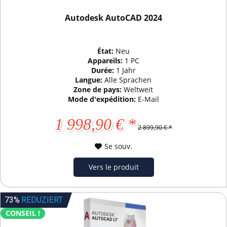
Autodesk AutoCAD 2024
État:
Neu
Appareils:
1 PC
Durée:
1 Jahr
Langue:
Alle Sprachen
Zone de pays:
Weltweit
Mode d'expédition:
E-Mail
1 998,90 € *
2 899,90 € *
Se souv.
Vers le produit
73%
REDUZIERT
CONSEIL !