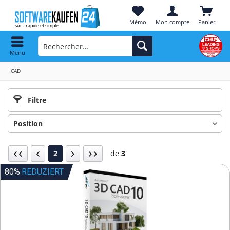
Mémo
Mon compte
Panier
Menu
CAD
Filtre
2
de
3
80%
REDUZIERT