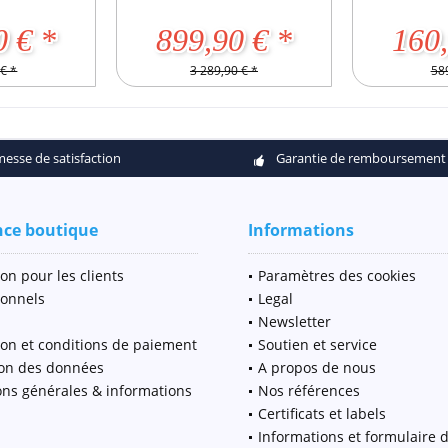
0 € *
899,90 € *
160,
€ *
3 289,90 € *
589
esse de satisfaction
Garantie de remboursement
nce boutique
Informations
on pour les clients
Paramètres des cookies
ionnels
Legal
Newsletter
ion et conditions de paiement
Soutien et service
ion des données
A propos de nous
ons générales & informations
Nos références
Certificats et labels
Informations et formulaire 