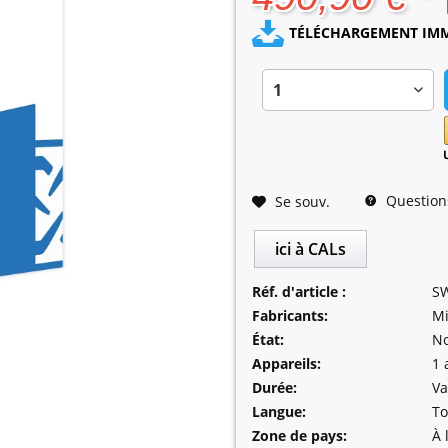
TÉLÉCHARGEMENT IMMÉ
Questions 
Se souv.
ici à CALs
Réf. d'article :
S
Fabricants:
Mi
État:
N
Appareils:
1 
Durée:
Va
Langue:
To
Zone de pays:
À 