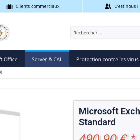
Clients commerciaux
C'est nous !
t Office
Server & CAL
Protection contre les virus
19
Microsoft Exc
Standard
490,90 € *