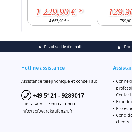
1 229,90 € *
129,9
4 667,90 € *
759,90 
Envoi rapide d'e-mails
Prom
Hotline assistance
Assista
Assistance téléphonique et conseil au:
Connexi
profess
+49 5121 - 9289017
Contact
Expédit
Lun. - Sam. : 09h00 - 16h00
Protect
info@softwarekaufen24.fr
Conditi
clients