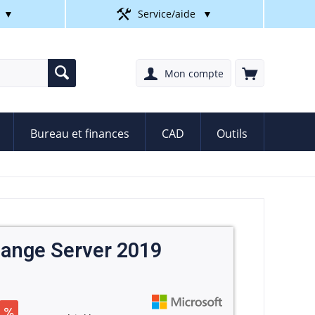
▼
Service/aide
▼
Mon compte
Bureau et finances
CAD
Outils
hange Server 2019