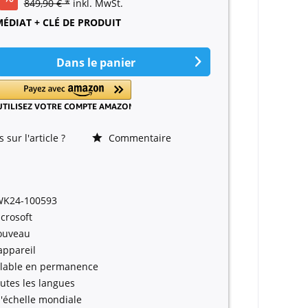
849,90 € *
inkl. MwSt.
DIAT + CLÉ DE PRODUIT
Dans le panier
sur l'article ?
Commentaire
WK24-100593
crosoft
ouveau
appareil
lable en permanence
utes les langues
l'échelle mondiale