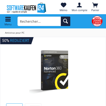
Mémo
Mon compte
Panier
Menu
Antivirus pour PC
50%
REDUZIERT