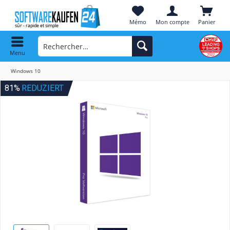
Mémo
Mon compte
Panier
Menu
Windows 10
81%
REDUZIERT