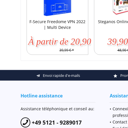
F-Secure Freedome VPN 2022
Steganos Onlin
| Multi Device
À partir de 20,90 € *
39,90
39,99 € *
48,90 
Envoi rapide d'e-mails
Prom
Hotline assistance
Assista
Assistance téléphonique et conseil au:
Connexi
profess
+49 5121 - 9289017
Contact