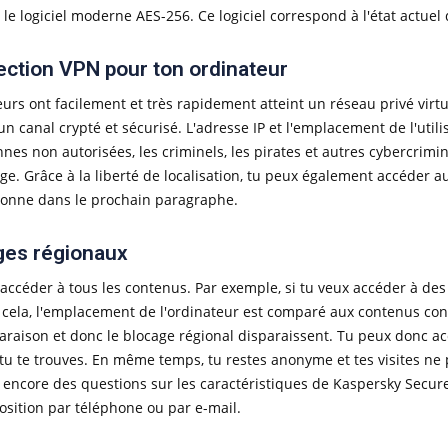
 le logiciel moderne AES-256. Ce logiciel correspond à l'état actuel
otection VPN pour ton ordinateur
ateurs ont facilement et très rapidement atteint un réseau privé virt
canal crypté et sécurisé. L'adresse IP et l'emplacement de l'utili
es non autorisées, les criminels, les pirates et autres cybercrimi
ge. Grâce à la liberté de localisation, tu peux également accéder a
ionne dans le prochain paragraphe.
ges régionaux
accéder à tous les contenus. Par exemple, si tu veux accéder à des
 cela, l'emplacement de l'ordinateur est comparé aux contenus co
mparaison et donc le blocage régional disparaissent. Tu peux donc a
 où tu te trouves. En même temps, tu restes anonyme et tes visites n
as encore des questions sur les caractéristiques de Kaspersky Sec
position par téléphone ou par e-mail.