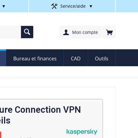
▼
Service/aide
▼
Mon compte
Bureau et finances
CAD
Outils
ure Connection VPN
ils