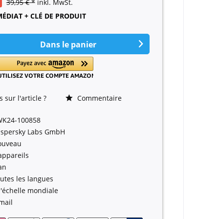
39,95 € *
inkl. MwSt.
DIAT + CLÉ DE PRODUIT
Dans le panier
sur l'article ?
Commentaire
WK24-100858
spersky Labs GmbH
ouveau
appareils
an
utes les langues
l'échelle mondiale
mail