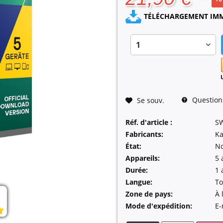
TÉLÉCHARGEMENT IMMÉ
Questions 
Se souv.
Réf. d'article :
S
Fabricants:
Ka
État:
N
Appareils:
5 
Durée:
1 
Langue:
To
Zone de pays:
À 
Mode d'expédition:
E-