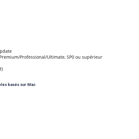
Update
remium/Professional/Ultimate, SP0 ou supérieur
t)
ables basés sur Mac