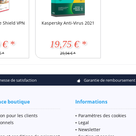
e Shield VPN
Kaspersky Anti-Virus 2021
 € *
19,75 € *
€ *
29,94 € *
esse de satisfaction
Garantie de remboursement
nce boutique
Informations
on pour les clients
Paramètres des cookies
ionnels
Legal
Newsletter