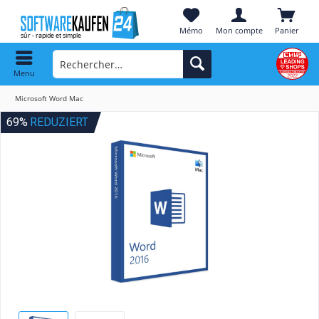
Mémo
Mon compte
Panier
Menu
Microsoft Word Mac
69%
REDUZIERT